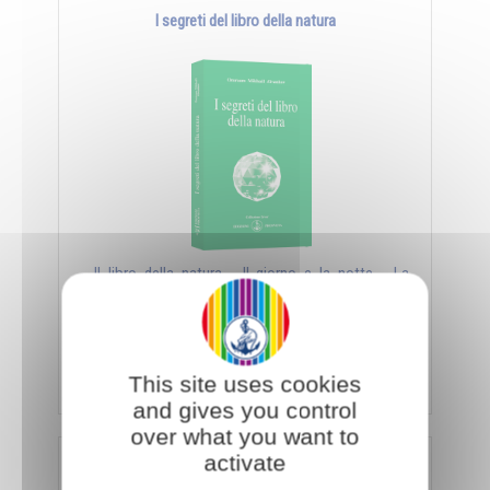
I segreti del libro della natura
- Il libro della natura - Il giorno e la notte - La
sorgente e la palude - Il matrimonio, simbolo
universale - ...
Aggiungi al carrello
€ 11,40
€ 12,00
This site uses cookies
and gives you control
over what you want to
activate
Nuova luce sui Vangeli