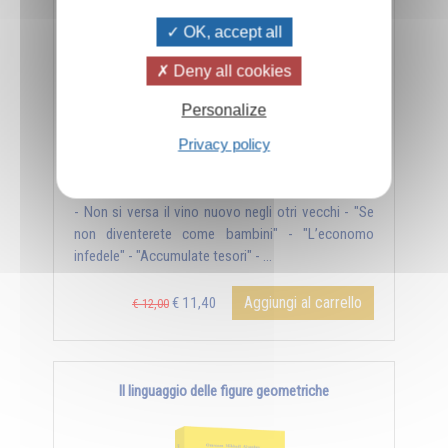
OK, accept all
Deny all cookies
Personalize
Privacy policy
- Non si versa il vino nuovo negli otri vecchi - "Se
non diventerete come bambini" - "L’economo
infedele" - "Accumulate tesori" - ...
Aggiungi al carrello
€ 11,40
€ 12,00
Il linguaggio delle figure geometriche