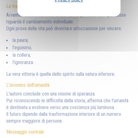
La trasformazione personale
Aïvanhov insiste sul fatto che il vero significato dell'Apocalisse
riguarda il cambiamento individuale.
Ogni prova della vita può diventare un'occasione per vincere:
la paura;
l'egoismo;
la collera;
l'ignoranza.
La vera vittoria è quella dello spirito sulla natura inferiore.
L'avvenire dell'umanità
L'autore conclude con una visione di speranza.
Pur riconoscendo le difficoltà della storia, afferma che l'umanità
è destinata a evolvere verso una coscienza più luminosa.
Il futuro dipende dalla trasformazione interiore di un numero
sempre maggiore di persone.
Messaggio centrale