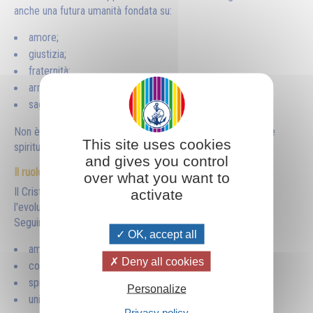
anche una futura umanità fondata su:
amore;
giustizia;
fraternità;
armonia;
saggezza.
Non è soltanto una città celeste, ma uno stato di perfezione
This site uses cookies
spirituale.
and gives you control
Il ruolo del Cristo
over what you want to
Il Cristo è presentato come il principio divino che guida
activate
l'evoluzione dell'umanità.
Seguire il Cristo significa sviluppare dentro di sé:
OK, accept all
amore universale;
Deny all cookies
coscienza superiore;
spirito di servizio;
Personalize
unione con il divino.
Privacy policy