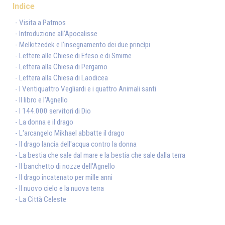
Indice
- Visita a Patmos
- Introduzione all’Apocalisse
- Melkitzedek e l’insegnamento dei due princìpi
- Lettere alle Chiese di Efeso e di Smirne
- Lettera alla Chiesa di Pergamo
- Lettera alla Chiesa di Laodicea
- I Ventiquattro Vegliardi e i quattro Animali santi
- Il libro e l'Agnello
- I 144.000 servitori di Dio
- La donna e il drago
- L'arcangelo Mikhael abbatte il drago
- Il drago lancia dell'acqua contro la donna
- La bestia che sale dal mare e la bestia che sale dalla terra
- Il banchetto di nozze dell'Agnello
- Il drago incatenato per mille anni
- Il nuovo cielo e la nuova terra
- La Città Celeste