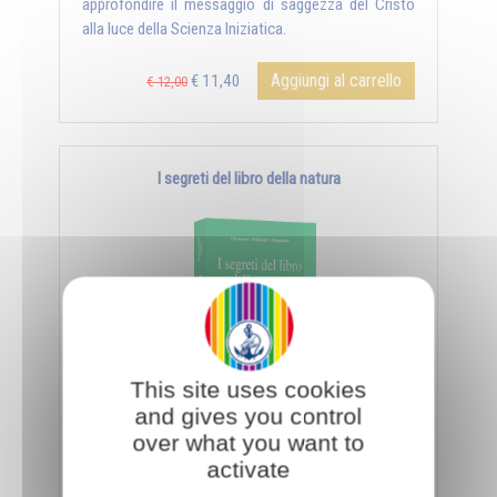
approfondire il messaggio di saggezza del Cristo
alla luce della Scienza Iniziatica.
Aggiungi al carrello
€ 11,40
€ 12,00
I segreti del libro della natura
This site uses cookies
and gives you control
- Il libro della natura - Il giorno e la notte - La
over what you want to
sorgente e la palude - Il matrimonio, simbolo
activate
universale - ...