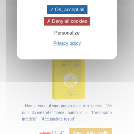
OK, accept all
Aggiungi al carrello
€ 11,40
€ 12,00
Deny all cookies
Personalize
Nuova luce sui Vangeli
Privacy policy
- Non si versa il vino nuovo negli otri vecchi - "Se
non diventerete come bambini" - "L’economo
infedele" - "Accumulate tesori" - ...
Aggiungi al carrello
€ 11,40
€ 12,00