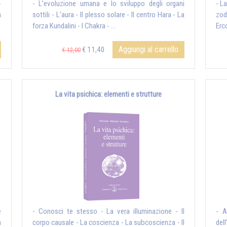
-
- L’evoluzione umana e lo sviluppo degli organi
- L
a
sottili - L’aura - Il plesso solare - Il centro Hara - La
zod
forza Kundalini - I Chakra - ...
Erco
Aggiungi al carrello
€ 11,40
€ 12,00
La vita psichica: elementi e strutture
e
- Conosci te stesso - La vera illuminazione - Il
- A
a
corpo causale - La coscienza - La subcoscienza - Il
del