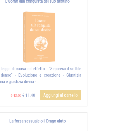
L’uomo alla conquista del suo destino
a legge di causa ed effetto - "Separerai il sottile
 denso" - Evoluzione e creazione - Giustizia
a e giustizia divina - ...
Aggiungi al carrello
€ 11,40
€ 12,00
La forza sessuale o il Drago alato