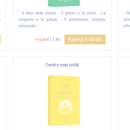
o
- Il libro della natura - Il giorno e la notte - La
- N
o
sorgente e la palude - Il matrimonio, simbolo
non
universale - ...
infe
Aggiungi al carrello
€ 11,40
€ 12,00
Centri e corpi sottili