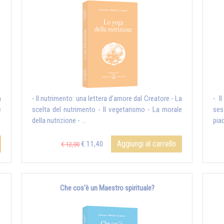
a
- Il nutrimento: una lettera d’amore dal Creatore - La
- I
e
scelta del nutrimento - Il vegetarismo - La morale
ses
della nutrizione - ...
piac
Aggiungi al carrello
€ 11,40
€ 12,00
Che cos'è un Maestro spirituale?