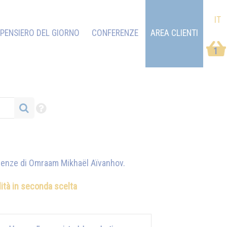
IT
PENSIERO DEL GIORNO
CONFERENZE
AREA CLIENTI
1
erenze di
Omraam Mikhaël Aïvanhov
.
ilità in seconda scelta