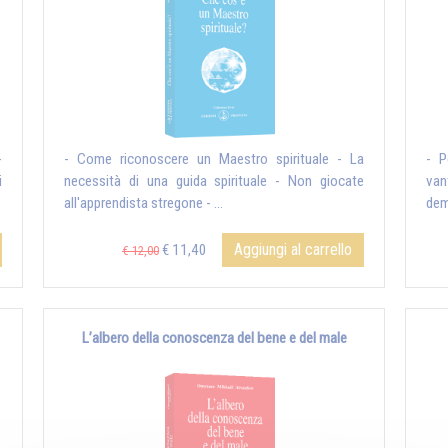
-
- Come riconoscere un Maestro spirituale - La
- P
i
necessità di una guida spirituale - Non giocate
van
all'apprendista stregone - ...
dem
Aggiungi al carrello
€ 11,40
€ 12,00
L’albero della conoscenza del bene e del male