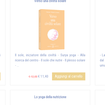
Verso una civiltà solare
i
Il sole, iniziatore della civiltà - Surya yoga - Alla
- L
ricerca del centro - Il sole che nutre - Il plesso solare
dal
- ...
uman
Aggiungi al carrello
€ 11,40
€ 12,00
Lo yoga della nutrizione