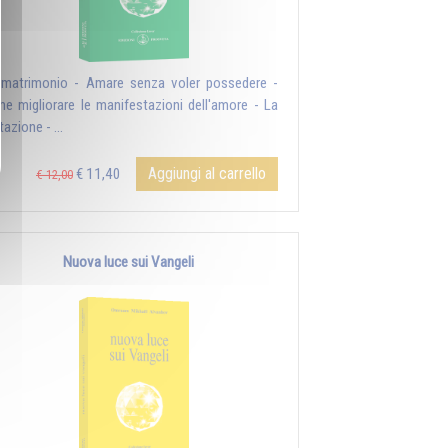
l matrimonio - Amare senza voler possedere -
e migliorare le manifestazioni dell'amore - La
azione - ...
Aggiungi al carrello
€ 11,40
€ 12,00
Nuova luce sui Vangeli