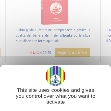
a
Il libro guida il lettore nel comprendere e gestire la
- I 
n
dualità del bene e del male, affrontando le sfide
mor
quotidiane con forza spirituale.
di Di
Aggiungi al carrello
€ 11,40
€ 12,00
Natura umana e natura divina
This site uses cookies and gives
you control over what you want to
activate