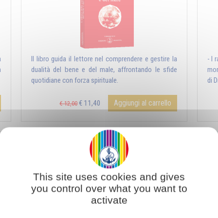
a
Il libro guida il lettore nel comprendere e gestire la
- I 
n
dualità del bene e del male, affrontando le sfide
mor
quotidiane con forza spirituale.
di Di
Aggiungi al carrello
€ 11,40
€ 12,00
Natura umana e natura divina
This site uses cookies and gives
you control over what you want to
activate