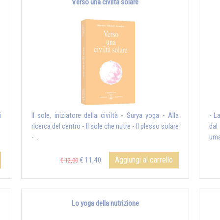
Verso una civiltà solare
i
Il sole, iniziatore della civiltà - Surya yoga - Alla
- L
ricerca del centro - Il sole che nutre - Il plesso solare
dal
- ...
uman
Aggiungi al carrello
€ 11,40
€ 12,00
Lo yoga della nutrizione