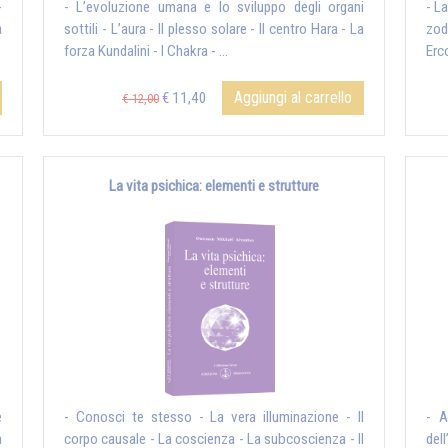
-
- L’evoluzione umana e lo sviluppo degli organi
- L
a
sottili - L’aura - Il plesso solare - Il centro Hara - La
zod
forza Kundalini - I Chakra - ...
Erco
Aggiungi al carrello
€ 11,40
€ 12,00
La vita psichica: elementi e strutture
e
- Conosci te stesso - La vera illuminazione - Il
- A
a
corpo causale - La coscienza - La subcoscienza - Il
del