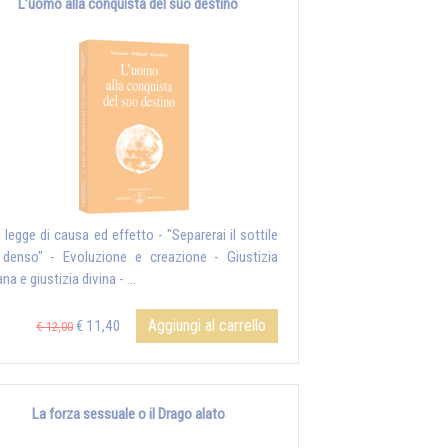
L’uomo alla conquista del suo destino
a legge di causa ed effetto - "Separerai il sottile
 denso" - Evoluzione e creazione - Giustizia
a e giustizia divina - ...
Aggiungi al carrello
€ 11,40
€ 12,00
La forza sessuale o il Drago alato