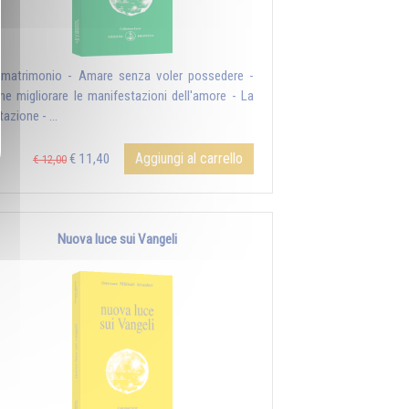
l matrimonio - Amare senza voler possedere -
e migliorare le manifestazioni dell'amore - La
azione - ...
Aggiungi al carrello
€ 11,40
€ 12,00
Nuova luce sui Vangeli