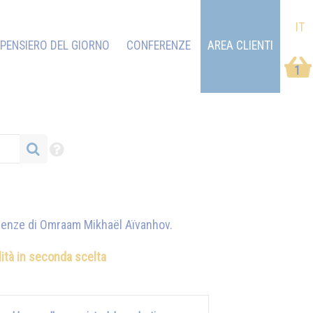
IT
PENSIERO DEL GIORNO
CONFERENZE
AREA CLIENTI
1
erenze di
Omraam Mikhaël Aïvanhov
.
ilità in seconda scelta