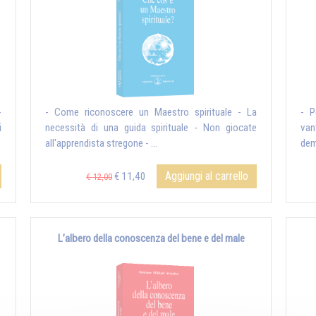
-
- Come riconoscere un Maestro spirituale - La
- P
i
necessità di una guida spirituale - Non giocate
van
all'apprendista stregone - ...
dem
Aggiungi al carrello
€ 11,40
€ 12,00
L’albero della conoscenza del bene e del male