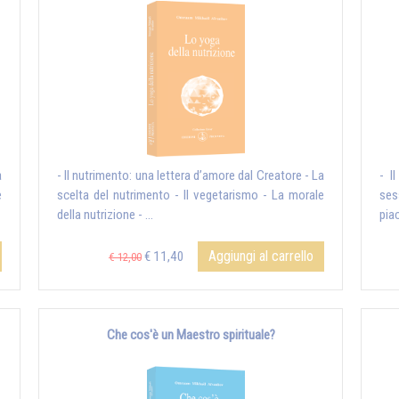
a
- Il nutrimento: una lettera d’amore dal Creatore - La
- I
e
scelta del nutrimento - Il vegetarismo - La morale
ses
della nutrizione - ...
piac
Aggiungi al carrello
€ 11,40
€ 12,00
Che cos'è un Maestro spirituale?