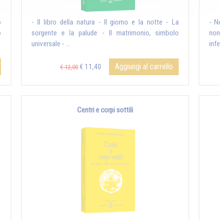
o
- Il libro della natura - Il giorno e la notte - La
- N
o
sorgente e la palude - Il matrimonio, simbolo
non
universale - ...
infe
Aggiungi al carrello
€ 11,40
€ 12,00
Centri e corpi sottili