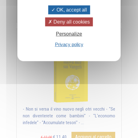
OK, accept all
Aggiungi al carrello
€ 11,40
€ 12,00
Deny all cookies
Personalize
Nuova luce sui Vangeli
Privacy policy
- Non si versa il vino nuovo negli otri vecchi - "Se
non diventerete come bambini" - "L’economo
infedele" - "Accumulate tesori" - ...
Aggiungi al carrello
€ 11,40
€ 12,00