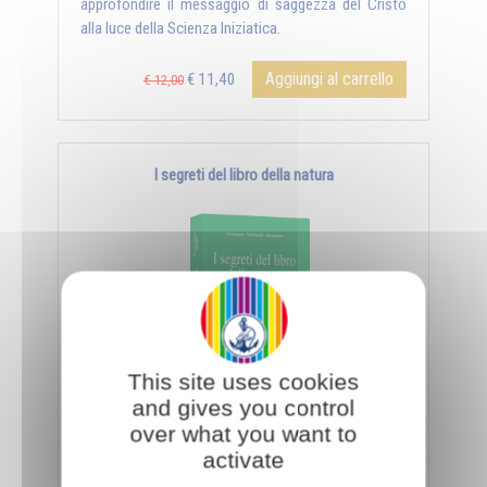
approfondire il messaggio di saggezza del Cristo
alla luce della Scienza Iniziatica.
Aggiungi al carrello
€ 11,40
€ 12,00
I segreti del libro della natura
This site uses cookies
and gives you control
- Il libro della natura - Il giorno e la notte - La
over what you want to
sorgente e la palude - Il matrimonio, simbolo
activate
universale - ...