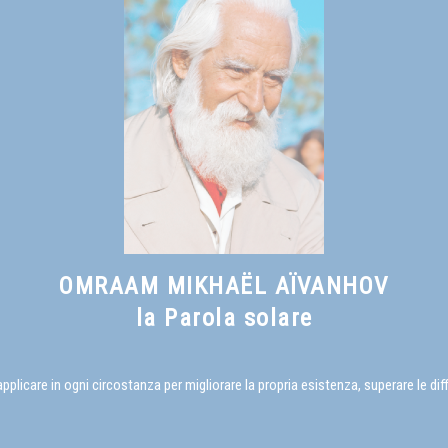
sforzi personali.*
Omraam Mikhaël Aïvanhov
Vedi anche
Che cos'è un Maestro spirituale?
, capitolo I
OMRAAM MIKHAËL AÏVANHOV
la Parola solare
care in ogni circostanza per migliorare la propria esistenza, superare le diffi