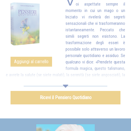
V
oi aspettate sempre il
momento in cui un mago o un
Iniziato vi rivelerà dei segreti
sensazionali che vi trasformeranno
istantaneamente. Peccato che
simili segreti non esistono. La
trasformazione degli esseri è
possibile solo attraverso un lavoro
personale quotidiano e assiduo. Se
Aggiungi al carrello
qualcuno vi dice: «Prendete questa
formula magica, questo talismano,
e avrete la salute (se siete malati), la serenità (se siete angosciati), la
forza (se siete deboli)», sappiate che sono le menzogne di una creatura
che ha interesse a ingannarvi. Invece, un vero Iniziato vi dirà: «Figli miei,
tutto è possibile, ma solo se fate degli sforzi. A quel punto, ciò che
Ricevi il Pensiero Quotidiano
avrete ottenuto sarà talmente stabile che nessuno potrà togliervelo». E
dovete sapere che tutto ciò che si ottiene attraverso procedimenti
magici – ed è vero che ne esistono alcuni di una certa efficacia – non
può mai essere definitivo. Poco tempo dopo, si perde tutto ciò che si
credeva di possedere, poiché non lo si è ottenuto dall'interno grazie a