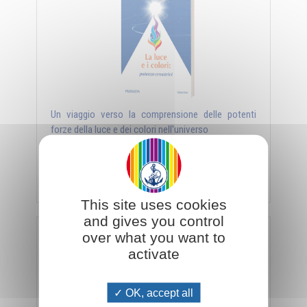
Un viaggio verso la comprensione delle potenti
forze della luce e dei colori nell'universo
Aggiungi al carrello
€ 16,64
€ 17,50
This site uses cookies
and gives you control
over what you want to
Nove simboli da vivere - Esercizi di ginnastica
activate
OK, accept all