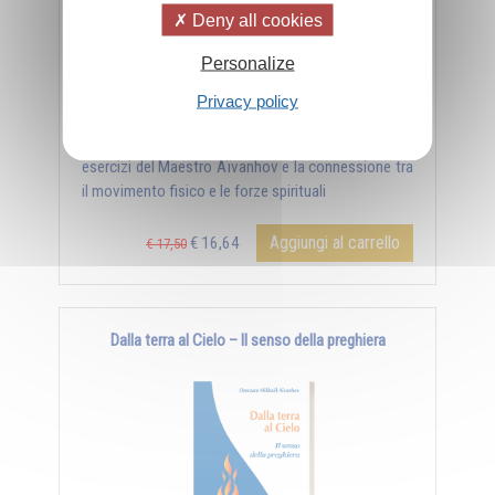
Deny all cookies
Personalize
Privacy policy
Libro con DVD che esplora il simbolismo degli
esercizi del Maestro Aïvanhov e la connessione tra
il movimento fisico e le forze spirituali
Aggiungi al carrello
€ 16,64
€ 17,50
Dalla terra al Cielo – Il senso della preghiera