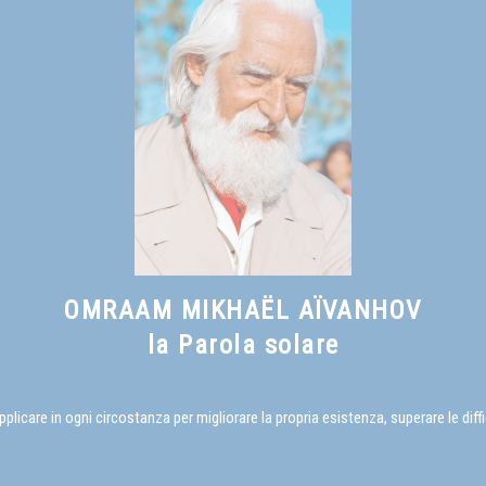
sforzi personali.*
Omraam Mikhaël Aïvanhov
Vedi anche
Che cos'è un Maestro spirituale?
, capitolo I
OMRAAM MIKHAËL AÏVANHOV
la Parola solare
care in ogni circostanza per migliorare la propria esistenza, superare le diffi