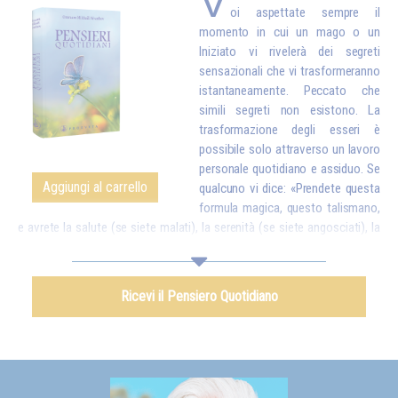
V
oi aspettate sempre il
momento in cui un mago o un
Iniziato vi rivelerà dei segreti
sensazionali che vi trasformeranno
istantaneamente. Peccato che
simili segreti non esistono. La
trasformazione degli esseri è
possibile solo attraverso un lavoro
personale quotidiano e assiduo. Se
Aggiungi al carrello
qualcuno vi dice: «Prendete questa
formula magica, questo talismano,
e avrete la salute (se siete malati), la serenità (se siete angosciati), la
forza (se siete deboli)», sappiate che sono le menzogne di una creatura
che ha interesse a ingannarvi. Invece, un vero Iniziato vi dirà: «Figli miei,
tutto è possibile, ma solo se fate degli sforzi. A quel punto, ciò che
Ricevi il Pensiero Quotidiano
avrete ottenuto sarà talmente stabile che nessuno potrà togliervelo». E
dovete sapere che tutto ciò che si ottiene attraverso procedimenti
magici – ed è vero che ne esistono alcuni di una certa efficacia – non
può mai essere definitivo. Poco tempo dopo, si perde tutto ciò che si
credeva di possedere, poiché non lo si è ottenuto dall'interno grazie a