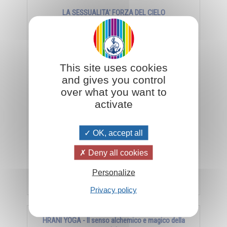
LA SESSUALITA' FORZA DEL CIELO
This site uses cookies
and gives you control
over what you want to
activate
Un nuovo sguardo sull'amore che lega all'intero
OK, accept all
universo, alla bellezza della terra, del cielo, del sole,
delle costellazioni...
Deny all cookies
Personalize
Aggiungi al carrello
€ 18,05
€ 19,00
Privacy policy
HRANI YOGA - Il senso alchemico e magico della