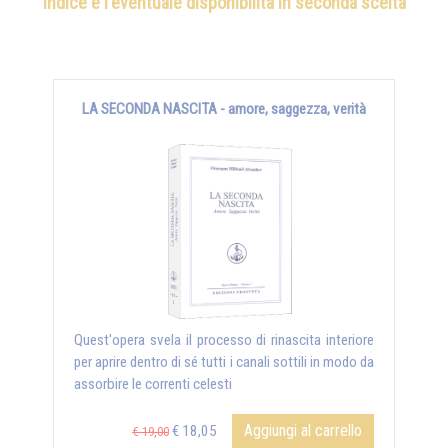
indice e l'eventuale disponibilità in seconda scelta
LA SECONDA NASCITA - amore, saggezza, verità
Quest'opera svela il processo di rinascita interiore
per aprire dentro di sé tutti i canali sottili in modo da
assorbire le correnti celesti
Aggiungi al carrello
€ 18,05
€ 19,00