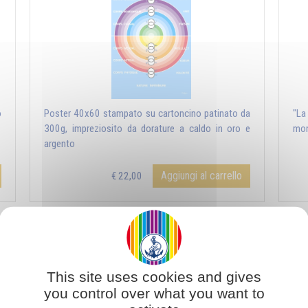
o
Poster 40x60 stampato su cartoncino patinato da
"La
300g, impreziosito da dorature a caldo in oro e
mon
argento
Aggiungi al carrello
€ 22,00
L'universo degli Angeli
This site uses cookies and gives
you control over what you want to