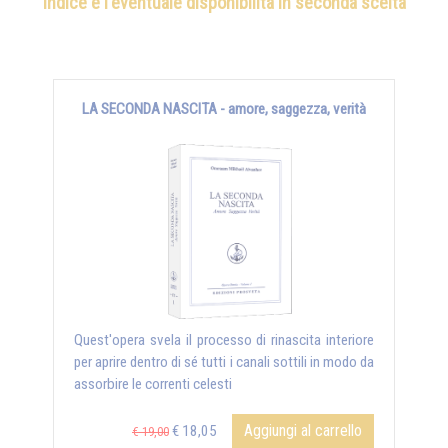
indice e l'eventuale disponibilità in seconda scelta
LA SECONDA NASCITA - amore, saggezza, verità
Quest'opera svela il processo di rinascita interiore
per aprire dentro di sé tutti i canali sottili in modo da
assorbire le correnti celesti
Aggiungi al carrello
€ 18,05
€ 19,00