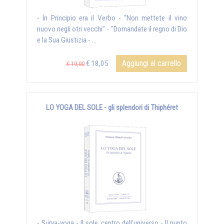
- In Principio era il Verbo - "Non mettete il vino
nuovo negli otri vecchi" - "Domandate il regno di Dio
e la Sua Giustizia - ...
Aggiungi al carrello
€ 18,05
€ 19,00
LO YOGA DEL SOLE - gli splendori di Thiphéret
- Surya-yoga - Il sole, centro dell'universo - Il punto