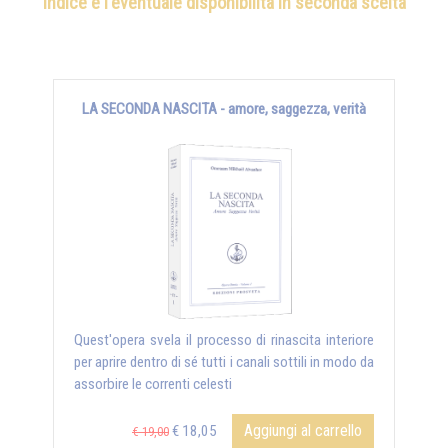
indice e l'eventuale disponibilità in seconda scelta
LA SECONDA NASCITA - amore, saggezza, verità
Quest'opera svela il processo di rinascita interiore
per aprire dentro di sé tutti i canali sottili in modo da
assorbire le correnti celesti
Aggiungi al carrello
€ 18,05
€ 19,00