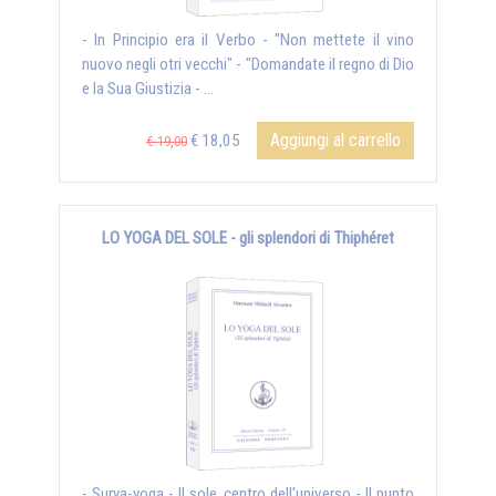
- In Principio era il Verbo - "Non mettete il vino
nuovo negli otri vecchi" - "Domandate il regno di Dio
e la Sua Giustizia - ...
Aggiungi al carrello
€ 18,05
€ 19,00
LO YOGA DEL SOLE - gli splendori di Thiphéret
- Surya-yoga - Il sole, centro dell'universo - Il punto