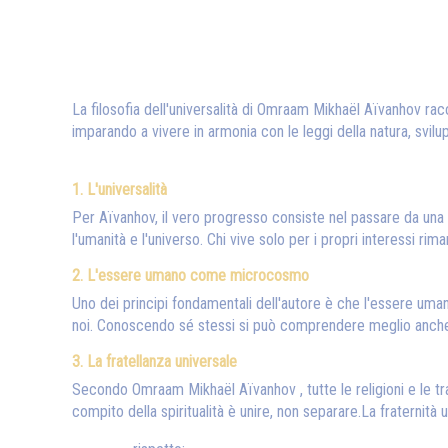
La filosofia dell'universalità di Omraam Mikhaël Aïvanhov ra
imparando a vivere in armonia con le leggi della natura, svil
1. L'universalità
Per Aïvanhov, il vero progresso consiste nel passare da una 
l'umanità e l'universo. Chi vive solo per i propri interessi ri
2. L'essere umano come microcosmo
Uno dei principi fondamentali dell'autore è che l'essere uma
noi. Conoscendo sé stessi si può comprendere meglio anche il
3. La fratellanza universale
Secondo Omraam Mikhaël Aïvanhov , tutte le religioni e le trad
compito della spiritualità è unire, non separare.La fraternità