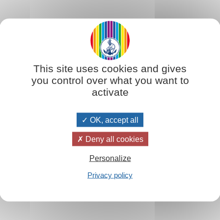
This site uses cookies and gives
you control over what you want to
 bello e buono.
activate
o. Non è solo un sentimento personale, ma un'energia che permette di s
OK, accept all
Deny all cookies
scienza.Una coscienza più ampia porta a:
Personalize
Privacy policy