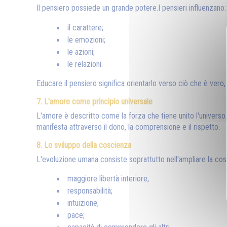
Il pensiero possiede un grande potere.I pensieri influenzano:
il carattere;
le emozioni;
le azioni;
le relazioni.
Educare il pensiero significa orientarlo verso ciò che è vero,
7. L'amore come principio universale
L'amore è descritto come la forza che tiene unito l'univers
manifesta attraverso il dono, la comprensione e il rispetto.
8. Lo sviluppo della coscienza
L'evoluzione umana consiste soprattutto nell'ampliare la co
maggiore libertà interiore;
responsabilità;
intuizione;
pace;