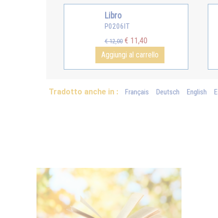
Libro
P0206IT
€ 11,40
€ 12,00
Aggiungi al carrello
Tradotto anche in :
Français
Deutsch
English
E