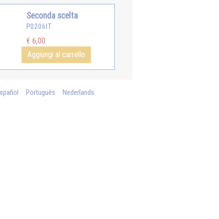
Seconda scelta
P0206IT
€ 6,00
Aggiungi al carrello
spañol
Português
Nederlands