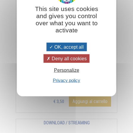
Verso un mondo nuovo
This site uses cookies
and gives you control
over what you want to
activate
OK, accept all
Deny all cookies
Personalize
Audiolibro Verso un mondo nuovo di Omraam
Privacy policy
Mikhaël Aïvanhov - Durata 50m 53'
Aggiungi al carrello
€ 3,50
DOWNLOAD / STREAMING