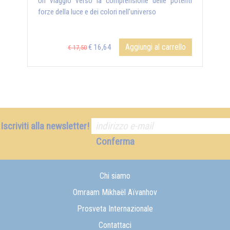
Un viaggio verso la comprensione delle potenti
forze della luce e dei colori nell'universo
Aggiungi al carrello
€ 16,64
€ 17,50
Iscriviti alla newsletter!
Conferma
Chi siamo
Omraam Mikhaël Aïvanhov
Prosveta Internazionale
Contattaci