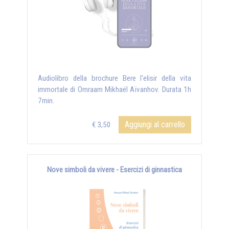
Audiolibro della brochure Bere l'elisir della vita
immortale di Omraam Mikhaël Aïvanhov. Durata 1h
7min.
Aggiungi al carrello
€ 3,50
Nove simboli da vivere - Esercizi di ginnastica