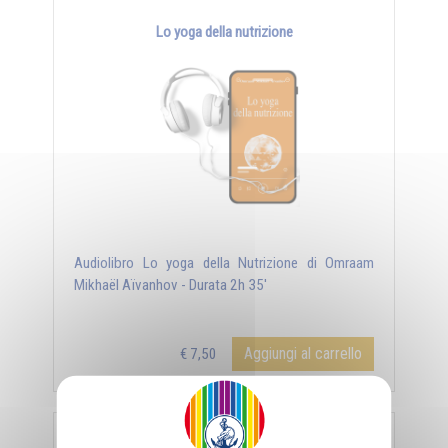
Lo yoga della nutrizione
Audiolibro Lo yoga della Nutrizione di Omraam
Mikhaël Aïvanhov - Durata 2h 35'
Aggiungi al carrello
€ 7,50
DOWNLOAD / STREAMING