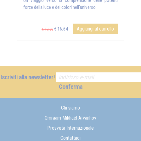
Un viaggio verso la comprensione delle potenti
forze della luce e dei colori nell'universo
Aggiungi al carrello
€ 16,64
€ 17,50
Iscriviti alla newsletter!
Conferma
Chi siamo
Omraam Mikhaël Aïvanhov
Prosveta Internazionale
Contattaci