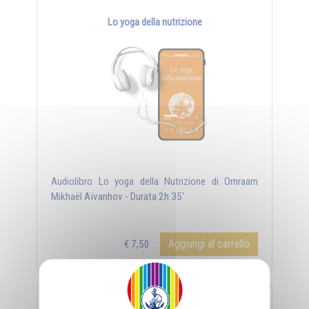
Lo yoga della nutrizione
Audiolibro Lo yoga della Nutrizione di Omraam
Mikhaël Aïvanhov - Durata 2h 35'
Aggiungi al carrello
€ 7,50
DOWNLOAD / STREAMING