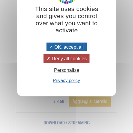
Verso un mondo nuovo
This site uses cookies
and gives you control
over what you want to
activate
OK, accept all
Deny all cookies
Personalize
Audiolibro Verso un mondo nuovo di Omraam
Privacy policy
Mikhaël Aïvanhov - Durata 50m 53'
Aggiungi al carrello
€ 3,50
DOWNLOAD / STREAMING