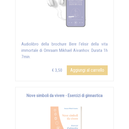
Audiolibro della brochure Bere l'elisir della vita
immortale di Omraam Mikhaël Aïvanhov. Durata 1h
7min.
Aggiungi al carrello
€ 3,50
Nove simboli da vivere - Esercizi di ginnastica