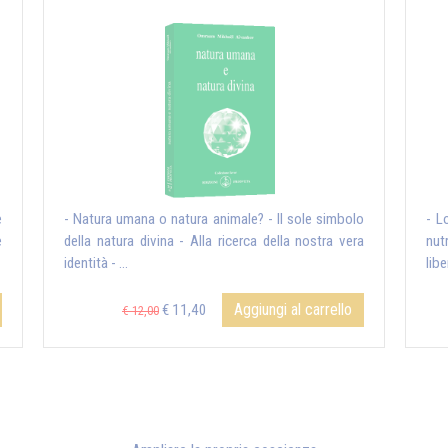
e
- Natura umana o natura animale? - Il sole simbolo
- Lo
e
della natura divina - Alla ricerca della nostra vera
nut
identità - ...
liber
Aggiungi al carrello
€ 11,40
€ 12,00