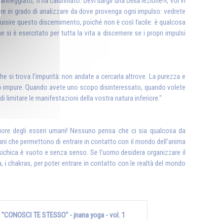
anneggiato, ti ha calunniato. Devi dargli una bella lezione!», voi vi
ssere in grado di analizzare da dove provenga ogni impulso: vedrete
acquisire questo discernimento, poiché non è così facile: è qualcosa
si è esercitato per tutta la vita a discernere se i propri impulsi
che si trova l’impurità: non andate a cercarla altrove. La purezza e
pure o impure. Quando avete uno scopo disinteressato, quando volete
di limitare le manifestazioni della vostra natura inferiore."
eriore degli esseri umani! Nessuno pensa che ci sia qualcosa da
rgani che permettono di entrare in contatto con il mondo dell'anima
psichica è vuoto e senza senso. Se l'uomo desidera organizzare il
ara, i chakras, per poter entrare in contatto con le realtà del mondo
"CONOSCI TE STESSO" - jnana yoga - vol. 1