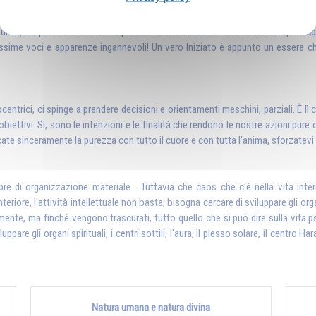
inferiore! Non appena questa vi dice: «Guarda quel tale: ti ha ingannato, ti ha d
la giustizia dalla vostra parte. Ebbene, non è così, e d'ora in avanti dovete e
uel punto, sappiate che ciò non vi porterà niente di buono. Occorrono anni per 
issime voci e apparenze ingannevoli! Un vero Iniziato è appunto un essere che 
ocentrici, ci spinge a prendere decisioni e orientamenti meschini, parziali. È lì 
 obiettivi. Sì, sono le intenzioni e le finalità che rendono le nostre azioni 
cercate sinceramente la purezza con tutto il cuore e con tutta l'anima, sforzatevi 
re di organizzazione materiale... Tuttavia che caos che c'è nella vita int
eriore, l'attività intellettuale non basta; bisogna cercare di sviluppare gli o
amente, ma finché vengono trascurati, tutto quello che si può dire sulla vita 
are gli organi spirituali, i centri sottili, l'aura, il plesso solare, il centro H
Natura umana e natura divina