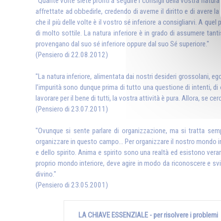
"Quante volte siete pronti a seguire i consigli della vostra natura 
affrettate ad obbedirle, credendo di averne il diritto e di avere 
che il più delle volte è il vostro sé inferiore a consigliarvi. A q
di molto sottile. La natura inferiore è in grado di assumere tant
provengano dal suo sé inferiore oppure dal suo Sé superiore."
(Pensiero di 22.08.2012)
"La natura inferiore, alimentata dai nostri desideri grossolani, eg
l’impurità sono dunque prima di tutto una questione di intenti, di
lavorare per il bene di tutti, la vostra attività è pura. Allora, se 
(Pensiero di 23.07.2011)
"Ovunque si sente parlare di organizzazione, ma si tratta semp
organizzare in questo campo... Per organizzare il nostro mondo int
e dello spirito. Anima e spirito sono una realtà ed esistono ver
proprio mondo interiore, deve agire in modo da riconoscere e svilupp
divino."
(Pensiero di 23.05.2001)
LA CHIAVE ESSENZIALE - per risolvere i problemi