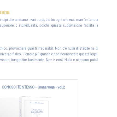
mana
principi che animano i vari corpi, dei bisogni che essi manifestano a
uperiore o individualità, poiché questa suddivisione facilita la
o, provocherà guasti irreparabili. Non c'è nulla di stabile né di
'universo fisico. L'errore più grande è non riconoscere queste leggi.
essero trasgredire facilmente. Non è così! Nulla e nessuno potrà
CONOSCI TE STESSO - Jnana yoga - vol.2