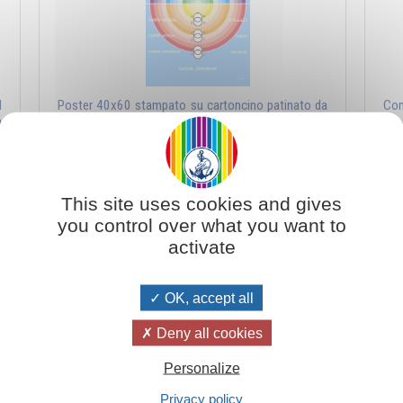
l
Poster 40x60 stampato su cartoncino patinato da
Con
l
300g, impreziosito da dorature a caldo in oro e
tut
argento
ritr
Aggiungi al carrello
€ 22,00
This site uses cookies and gives
you control over what you want to
activate
e ciò che agisce in se stessi e privilegiare la pro
lla psiche umana in generale e della propria in particolare, va incontro alle p
OK, accept all
oni! Altre si illudono di essersi consacrate a un ideale spirituale, mentre in 
e nell’uomo non possono esistere l’una senza l’altra. Sta all'uomo essere lucido
Deny all cookies
Personalize
Privacy policy