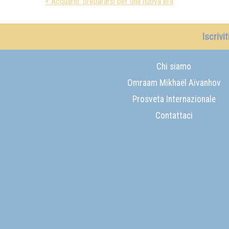
< Acquario: prepararsi per una nuova era
Iscrivi
Chi siamo
Omraam Mikhaël Aïvanhov
Prosveta Internazionale
Contattaci