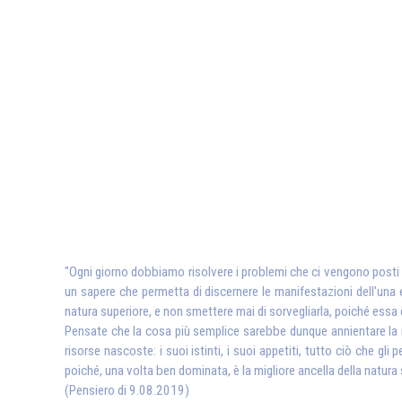
"Ogni giorno dobbiamo risolvere i problemi che ci vengono posti dal
un sapere che permetta di discernere le manifestazioni dell'una e
natura superiore, e non smettere mai di sorvegliarla, poiché essa è
Pensate che la cosa più semplice sarebbe dunque annientare la nat
risorse nascoste: i suoi istinti, i suoi appetiti, tutto ciò che gli
poiché, una volta ben dominata, è la migliore ancella della natura 
(Pensiero di 9.08.2019)