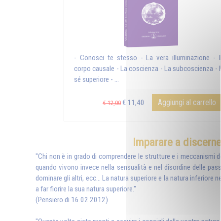
- Conosci te stesso - La vera illuminazione - I
corpo causale - La coscienza - La subcoscienza - I
sé superiore - ...
Aggiungi al carrello
€ 11,40
€ 12,00
Imparare a discerner
"Chi non è in grado di comprendere le strutture e i meccanismi de
quando vivono invece nella sensualità e nel disordine delle passi
dominare gli altri, ecc... La natura superiore e la natura inferior
a far fiorire la sua natura superiore."
(Pensiero di 16.02.2012)