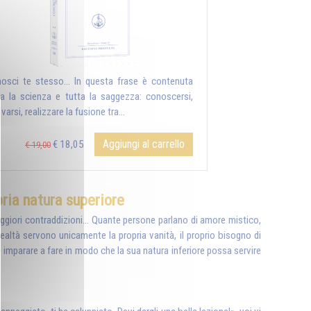
osci te stesso... In questa frase è contenuta
ta la scienza e tutta la saggezza: conoscersi,
ovarsi, realizzare la fusione tra...
Aggiungi al carrello
€ 18,05
€ 19,00
pria natura superiore
eggiori contraddizioni... Quante persone parlano di amore mistico,
realtà servono unicamente la propria vanità, il proprio bisogno di
 e imparare a fare in modo che la sua natura inferiore possa servire