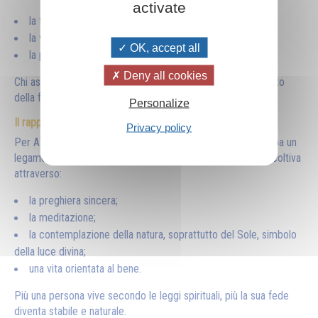
activate
la fede indica la meta;
la volontà permette di camminare;
OK, accept all
la perseveranza rende possibile il successo.
Deny all cookies
Chi aspetta miracoli senza impegnarsi fraintende il significato
della fede.
Personalize
Il rapporto con il divino
Privacy policy
Per Aïvanhov la fede cresce quando l'essere umano sviluppa un
legame cosciente con il mondo divino. Questo rapporto si coltiva
attraverso:
la preghiera sincera;
la meditazione;
la contemplazione della natura, soprattutto del Sole, simbolo
della luce divina;
una vita orientata al bene.
Più una persona vive secondo le leggi spirituali, più la sua fede
diventa stabile e naturale.