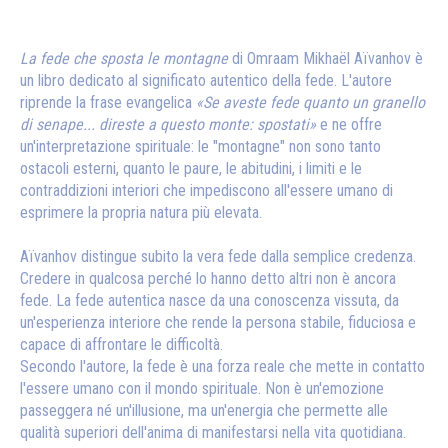
La fede che sposta le montagne
di Omraam Mikhaël Aïvanhov è
un libro dedicato al significato autentico della fede. L'autore
riprende la frase evangelica
«Se aveste fede quanto un granello
di senape... direste a questo monte: spostati»
e ne offre
un'interpretazione spirituale: le "montagne" non sono tanto
ostacoli esterni, quanto le paure, le abitudini, i limiti e le
contraddizioni interiori che impediscono all'essere umano di
esprimere la propria natura più elevata.
Aïvanhov distingue subito la vera fede dalla semplice credenza.
Credere in qualcosa perché lo hanno detto altri non è ancora
fede. La fede autentica nasce da una conoscenza vissuta, da
un'esperienza interiore che rende la persona stabile, fiduciosa e
capace di affrontare le difficoltà.
Secondo l'autore, la fede è una forza reale che mette in contatto
l'essere umano con il mondo spirituale. Non è un'emozione
passeggera né un'illusione, ma un'energia che permette alle
qualità superiori dell'anima di manifestarsi nella vita quotidiana.