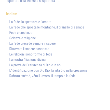
spostati di là, ed essa si sposterà...”.
Indice
- La fede, la speranza e l'amore
- La fede che sposta le montagne, il granello di senape
- Fede e credenza
- Scienza e religione
- La fede precede sempre il sapere
- Ritrovare il sapere nascosto
- Le religioni sono forme di fede
- La nostra filiazione divina
- La prova dell'esistenza di Dio è in noi
- L'identificazione con Dio Dio, la vita Dio nella creazione
- Rabota, vrémè, véra Il lavoro, il tempo e la fede