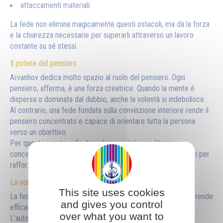
attaccamenti materiali.
La fede non elimina magicamente questi ostacoli, ma dà la forza
e la chiarezza necessarie per superarli attraverso un lavoro
costante su sé stessi.
Il potere del pensiero
Aïvanhov dedica molto spazio al ruolo del pensiero. Ogni
pensiero, afferma, è una forza creatrice. Quando la mente è
dispersa o dominata dal dubbio, anche la volontà si indebolisce.
Al contrario, una fede fondata sulla convinzione interiore rende il
pensiero concentrato e capace di orientare tutta la persona
verso un obiettivo.
Per questo insiste sulla disciplina mentale: meditazione,
concentrazione, preghiera e contemplazione sono strumenti per
rafforzare la fede.
La volontà
This site uses cookies
La fede non sostituisce lo sforzo personale. Al contrario, lo rende
and gives you control
efficace.
over what you want to
L'autore spiega che: