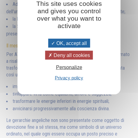
This site uses cookies
Adam Kadmon, l'Uomo cosmico, modello perfetto
and gives you control
dell'umanità di cui ogni persona rappresenta una piccola parte;
over what you want to
la luce come sostanza fondamentale della creazione;
activate
la Santa Trinità interpretata come principio universale
presente in tutta la manifestazione. (
Edizioni Prosveta
)
OK, accept all
Il messaggio principale
Per Aïvanhov, l'essere umano non è separato da Dio: è chiamato
Deny all cookies
a risalire consapevolmente il cammino della creazione,
Personalize
trasformando la propria coscienza. L'Albero sefirotico diventa
così una guida pratica:
Privacy policy
imparare a dominare gli istinti;
sviluppare virtù come equilibrio, amore e saggezza;
trasformare le energie inferiori in energie spirituali;
avvicinarsi progressivamente alla coscienza divina.
Le gerarchie angeliche non sono presentate come oggetto di
devozione fine a sé stessa, ma come simbolo di un universo
ordinato, nel quale ogni essere occupa un posto preciso e