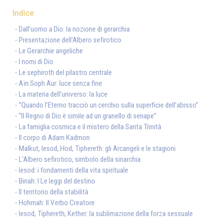
Indice
- Dall’uomo a Dio: la nozione di gerarchia
- Presentazione dell’Albero sefirotico
- Le Gerarchie angeliche
- I nomi di Dio
- Le sephiroth del pilastro centrale
- Aïn Soph Aur: luce senza fine
- La materia dell’universo: la luce
- “Quando l’Eterno tracciò un cerchio sulla superficie dell’abisso”
- “Il Regno di Dio è simile ad un granello di senape”
- La famiglia cosmica e il mistero della Santa Trinità
- Il corpo di Adam Kadmon
- Malkut, Iesod, Hod, Tiphereth: gli Arcangeli e le stagioni
- L’Albero sefirotico, simbolo della sinarchia
- Iesod: i fondamenti della vita spirituale
- Binah: I Le leggi del destino
- Il territorio della stabilità
- Hohmah: Il Verbo Creatore
- Iesod, Tiphereth, Kether: la sublimazione della forza sessuale