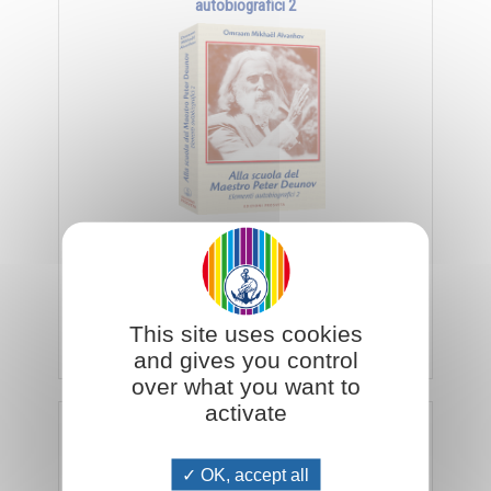
autobiografici 2
Preziosi insegnamenti per la vita quotidiana
attraverso l'esperienza di Omraam Mikhaël
Aïvanhov come discepolo del Maestro Peter
Deunov
This site uses cookies
Aggiungi al carrello
€ 21,85
€ 23,00
and gives you control
over what you want to
activate
Dizionario del libro della natura - analogie, immagini,
simboli
OK, accept all