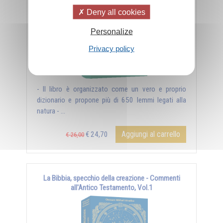
Deny all cookies
Personalize
Privacy policy
- Il libro è organizzato come un vero e proprio
dizionario e propone più di 650 lemmi legati alla
natura - ...
Aggiungi al carrello
€ 24,70
€ 26,00
La Bibbia, specchio della creazione - Commenti
all'Antico Testamento, Vol.1