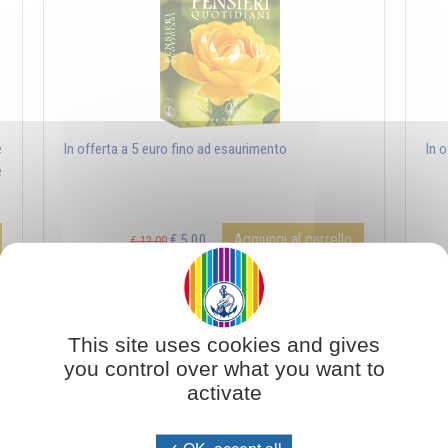
e
In offerta a 5 euro fino ad esaurimento
In 
e
Aggiungi al carrello
€ 5,00
€ 12,00
Pensieri Quotidiani 2019
This site uses cookies and gives
you control over what you want to
activate