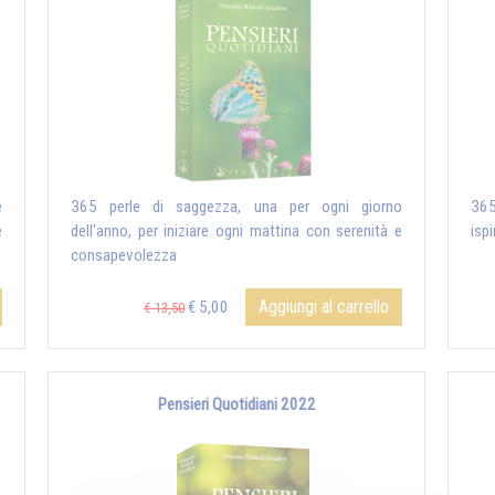
e
365 perle di saggezza, una per ogni giorno
365
e
dell'anno, per iniziare ogni mattina con serenità e
ispi
consapevolezza
Aggiungi al carrello
€ 5,00
€ 13,50
Pensieri Quotidiani 2022