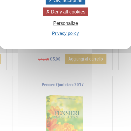
OK, accept all
Deny all cookies
Personalize
In offerta a 5 euro fino ad esaurimento
In 
Privacy policy
Aggiungi al carrello
€ 5,00
€ 12,00
Pensieri Quotidiani 2017