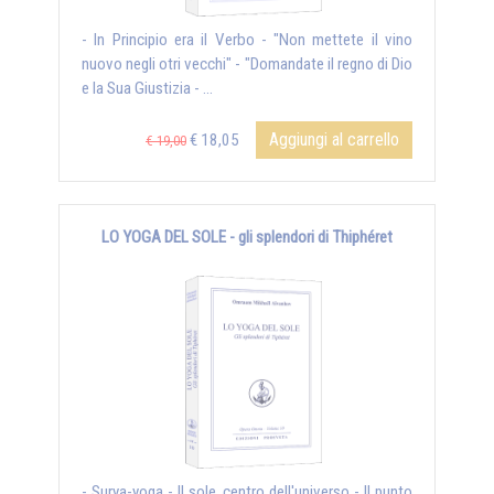
- In Principio era il Verbo - "Non mettete il vino
nuovo negli otri vecchi" - "Domandate il regno di Dio
e la Sua Giustizia - ...
Aggiungi al carrello
€ 18,05
€ 19,00
LO YOGA DEL SOLE - gli splendori di Thiphéret
- Surya-yoga - Il sole, centro dell'universo - Il punto