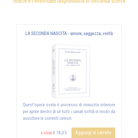
indice e l'eventuale disponibilità in seconda scelta
LA SECONDA NASCITA - amore, saggezza, verità
Quest'opera svela il processo di rinascita interiore
per aprire dentro di sé tutti i canali sottili in modo da
assorbire le correnti celesti
Aggiungi al carrello
€ 18,05
€ 19,00