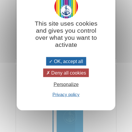
Ogni famiglia, deve diventare consapevole di
This site uses cookies
appartenere a insiemi sempre più vasti, fino alla
and gives you control
famiglia planetaria...
over what you want to
activate
Aggiungi al carrello
€ 4,28
€ 4,50
OK, accept all
Deny all cookies
Il dovere di essere felici
Personalize
Privacy policy