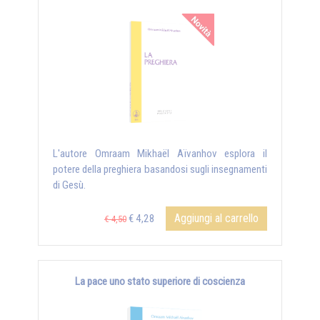
L'autore Omraam Mikhaël Aïvanhov esplora il
potere della preghiera basandosi sugli insegnamenti
di Gesù.
Aggiungi al carrello
€ 4,28
€ 4,50
La pace uno stato superiore di coscienza