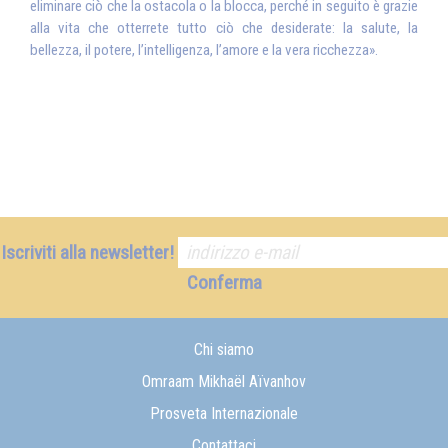
eliminare ciò che la ostacola o la blocca, perché in seguito è grazie
alla vita che otterrete tutto ciò che desiderate: la salute, la
bellezza, il potere, l’intelligenza, l’amore e la vera ricchezza».
Iscriviti alla newsletter!
Conferma
Chi siamo
Omraam Mikhaël Aïvanhov
Prosveta Internazionale
Contattaci