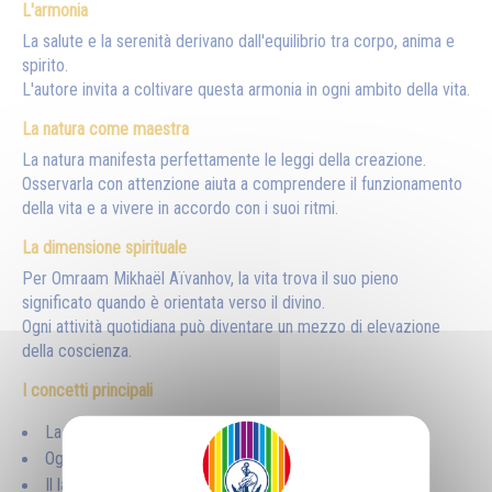
L'armonia
La salute e la serenità derivano dall'equilibrio tra corpo, anima e
spirito.
L'autore invita a coltivare questa armonia in ogni ambito della vita.
La natura come maestra
La natura manifesta perfettamente le leggi della creazione.
Osservarla con attenzione aiuta a comprendere il funzionamento
della vita e a vivere in accordo con i suoi ritmi.
La dimensione spirituale
Per Omraam Mikhaël Aïvanhov, la vita trova il suo pieno
significato quando è orientata verso il divino.
Ogni attività quotidiana può diventare un mezzo di elevazione
della coscienza.
I concetti principali
La vita è governata da leggi universali.
Ogni esperienza può insegnare qualcosa.
Il lavoro interiore è la chiave dell'evoluzione.