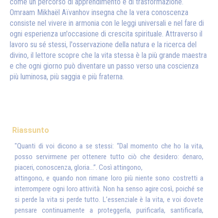
come un percorso di apprendimento e di trasformazione.
Omraam Mikhaël Aïvanhov insegna che la vera conoscenza
consiste nel vivere in armonia con le leggi universali e nel fare di
ogni esperienza un'occasione di crescita spirituale. Attraverso il
lavoro su sé stessi, l'osservazione della natura e la ricerca del
divino, il lettore scopre che la vita stessa è la più grande maestra
e che ogni giorno può diventare un passo verso una coscienza
più luminosa, più saggia e più fraterna.
Riassunto
"Quanti di voi dicono a se stessi: “Dal momento che ho la vita,
posso servirmene per ottenere tutto ciò che desidero: denaro,
piaceri, conoscenza, gloria...”. Così attingono,
attingono, e quando non rimane loro più niente sono costretti a
interrompere ogni loro attività. Non ha senso agire così, poiché se
si perde la vita si perde tutto. L’essenziale è la vita, e voi dovete
pensare continuamente a proteggerla, purificarla, santificarla,