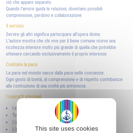
ciò che appare separato.
Quando l'amore guida le relazioni, diventano possibili
comprensione, perdono e collaborazione.
Il servizio
Servire gli altri significa partecipare all'opera divina.
L'autore mostra che chi vive per il bene comune riceve una
ricchezza interiore molto più grande di quella che potrebbe
ottenere cercando esclusivamente il proprio interesse.
Costruire la pace
La pace nel mondo nasce dalla pace nelle coscienze.
Ogni gesto di bontà, di comprensione e di rispetto contribuisce
alla costruzione di una civiltà più armoniosa.
I concetti principali
La fratellanza è una legge spirituale.
Tutti gli esseri umani hanno un'origine comune.
L'egoismo è il principale ostacolo all'unità.
This site uses cookies
L'amore rende possibile la vera collaborazione.