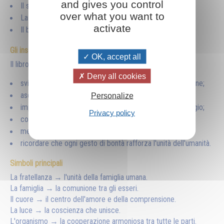
and gives you control
Il servizio favorisce l'evoluzione personale e collettiva.
over what you want to
La pace nasce dalla trasformazione interiore.
activate
Il bene comune è il fondamento della nuova civiltà.
Gli insegnamenti pratici
OK, accept all
Il libro invita il lettore a:
Deny all cookies
sviluppare uno spirito di fraternità nelle relazioni quotidiane;
ascoltare gli altri con maggiore apertura;
Personalize
imparare a collaborare senza ricercare il proprio vantaggio;
Privacy policy
coltivare il perdono e la comprensione;
mettere le proprie qualità al servizio della collettività;
ricordare che ogni gesto di bontà rafforza l'unità dell'umanità.
Simboli principali
La fratellanza → l'unità della famiglia umana.
La famiglia → la comunione tra gli esseri.
Il cuore → il centro dell'amore e della comprensione.
La luce → la coscienza che unisce.
L'organismo → la cooperazione armoniosa tra tutte le parti.