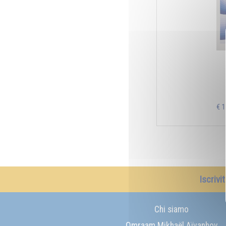
€ 
Iscrivi
Chi siamo
Omraam Mikhaël Aïvanhov