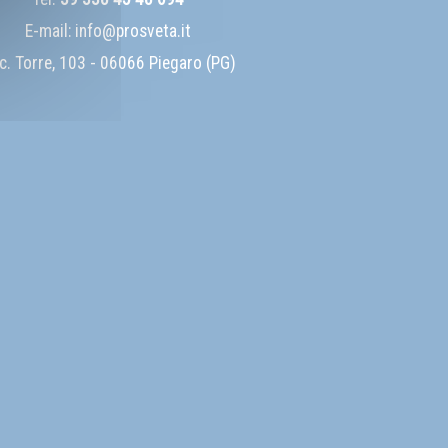
E-mail:
info@prosveta.it
c. Torre, 103 - 06066 Piegaro (PG)