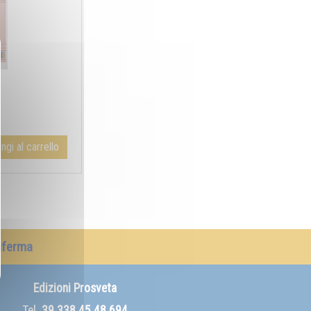
ngi al carrello
nferma
Edizioni Prosveta
Tel.
39 338 45 48 694