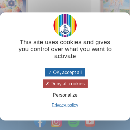
This site uses cookies and gives
you control over what you want to
activate
Aggiungi al carrello
Aggiu
17,00
€ 18,50
OK, accept all
Deny all cookies
Personalize
ti alla newsletter!
Co
Privacy policy