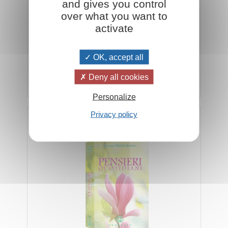
and gives you control
over what you want to
activate
In offerta a 5 euro fino ad esaurimento
OK, accept all
Deny all cookies
Aggiungi al carrello
€ 5,00
€ 12,00
Personalize
Privacy policy
Pensieri Quotidiani 2020