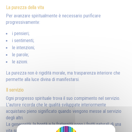
La purezza della vita
Per avanzare spiritualmente è necessario purificare
progressivamente:
i pensieri;
i sentimenti;
le intenzioni;
le parole;
le azioni.
La purezza non è rigidità morale, ma trasparenza interiore che
permette alla luce divina di manifestarsi.
Il servizio
Ogni progresso spirituale trova il suo compimento nel servizio.
L'autore ricorda che le qualità sviluppate interiormente
acquistano pieno significato quando vengono messe al servizio
degli altri.
La generosità, la bontà e la fraternità sono i frutti naturali di una
vita spirituale autentica.