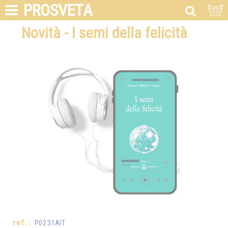
PROSVETA
Novità - I semi della felicità
ref. :
P0231AIT