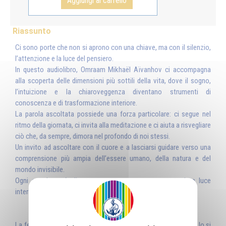
Aggiungi al carrello
Riassunto
Ci sono porte che non si aprono con una chiave, ma con il silenzio,
l’attenzione e la luce del pensiero.
In questo audiolibro, Omraam Mikhaël Aïvanhov ci accompagna
alla scoperta delle dimensioni più sottili della vita, dove il sogno,
l’intuizione e la chiaroveggenza diventano strumenti di
conoscenza e di trasformazione interiore.
La parola ascoltata possiede una forza particolare: ci segue nel
ritmo della giornata, ci invita alla meditazione e ci aiuta a risvegliare
ciò che, da sempre, dimora nel profondo di noi stessi.
Un invito ad ascoltare con il cuore e a lasciarsi guidare verso una
comprensione più ampia dell’essere umano, della natura e del
mondo invisibile.
Ogni ascolto può diventare un passo verso una maggiore luce
interiore.
La felicità è come un pallone che si rincorre, ma una volta che lo si