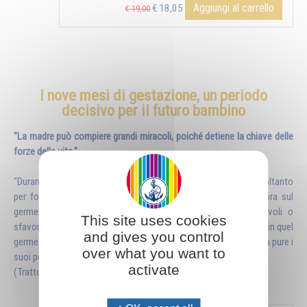
Aggiungi al carrello
€ 18,05
€ 19,00
I nove mesi di gestazione, un periodo
decisivo per il futuro bambino
"La madre può compiere grandi miracoli, poiché detiene la chiave delle
forze della vita."
"Durante i nove mesi della gestazione, la madre non lavora soltanto
per formare il corpo fisico del bambino: a sua insaputa, lavora sul
germe che l'uomo le ha donato, creando condizioni favorevoli o
This site uses cookies
sfavorevoli allo sviluppo delle diverse caratteristiche contenute in quel
and gives you control
germe. Ma come può svolgere questo lavoro? Sorvegliando essa pure i
over what you want to
suoi pensieri, i suoi sentimenti, la vita che conduce."
activate
(Tratto dal libro "
L'educazione inizia prima della nascita
")