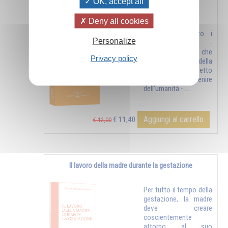
OK, accept all
L'educazione inizia prima della nascita
Deny all cookies
- Prima di tutto i
Personalize
genitori -
Un’educazione che
Privacy policy
inizia prima della
nascita - Un progetto
per l’avvenire
dell’umanità - ...
Aggiungi al carrello
€ 11,40
€ 12,00
Il lavoro della madre durante la gestazione
Per tutto il tempo della
gestazione, la madre
deve creare
coscientemente
attorno al suo