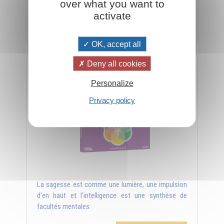
nouvelle, toujours jaillissante.
over what you want to
activate
Aggiungi al carrello
€ 5,00
€ 10,00
OK, accept all
Deny all cookies
CD - Sagesse et intelligence - Les secrets de la
polarité
Personalize
Privacy policy
La sagesse est comme une lumière, une impulsion
d'en haut et l’intelligence est une synthèse de
facultés mentales.