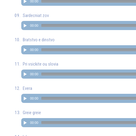
00:00
Sardecniat zov
00:00
Bratstvo e dinstvo
00:00
Pri vsickite ou slovia
00:00
Evera
00:00
Greie greie
00:00