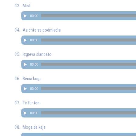
Misli
00:00
Az chte se podmladia
00:00
Izgreva slanceto
00:00
Benia koga
00:00
Fir fur fen
00:00
Moga da kaja