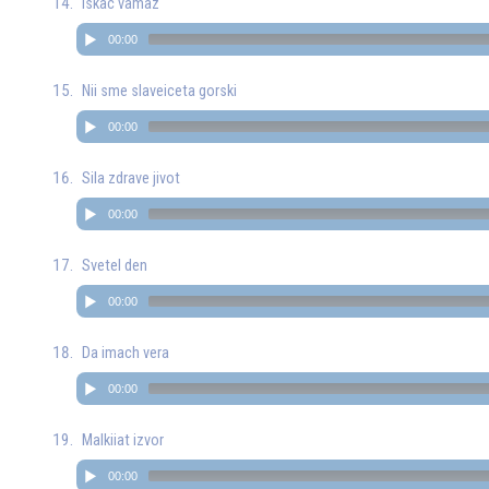
Iskac vamaz
00:00
Nii sme slaveiceta gorski
00:00
Sila zdrave jivot
00:00
Svetel den
00:00
Da imach vera
00:00
Malkiiat izvor
00:00