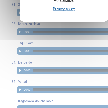
Personalize
Sila zdrave e bogatsvo
Privacy policy
00:00
Napred za slava
00:00
Tagui skarbi
00:00
Ide ide ide
00:00
Vehadi
00:00
Blagoslaviai douche moia...