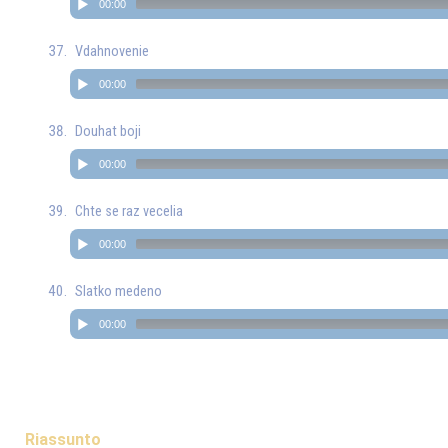
00:00
Vdahnovenie
00:00
Douhat boji
00:00
Chte se raz vecelia
00:00
Slatko medeno
00:00
Riassunto