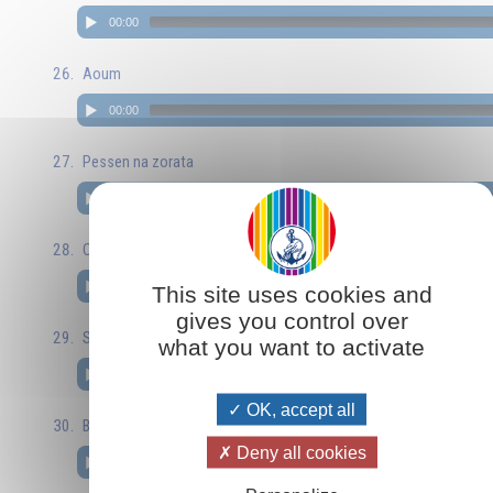
00:00
Aoum
00:00
Pessen na zorata
00:00
Otce nach
00:00
This site uses cookies and
gives you control over
Stani
what you want to activate
00:00
OK, accept all
Bojiata lioubov me ozari
Deny all cookies
00:00