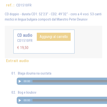
ref. :
CD1510FR
CD doppio - durata CD1: 52'23" - CD2: 49'32" - coro a 4 voci. 53 canti
mistici in lingua bulgara composti dal Maestro Peter Deunov
CD audio
Aggiungi al carrello
CD1510FR
€ 19,50
Extrait audio
Blaga douma na oustata
00:00
Bog e lioubov
00:00