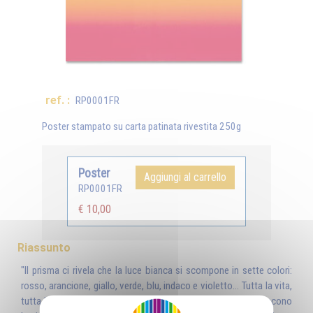
ref. :
RP0001FR
Poster stampato su carta patinata rivestita 250g
Poster
Aggiungi al carrello
RP0001FR
€ 10,00
Riassunto
"Il prisma ci rivela che la luce bianca si scompone in sette colori:
rosso, arancione, giallo, verde, blu, indaco e violetto... Tutta la vita,
tutta la molteplicità di affinità e corrispondenze che costituiscono