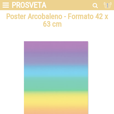
PROSVETA
1
Poster Arcobaleno - Formato 42 x
63 cm