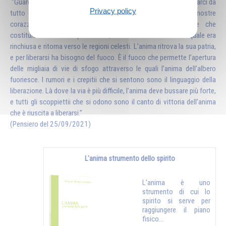
"Guardate ardere un fuoco di legna… Il fuoco ci insegna a staccarci da
Privacy policy
tutto ciò che è materiale e grossolano: i nostri involucri, le nostre
corazze. Tutta l’energia solare accumulata nell’albero, e che
costituisce l’anima di quell’albero, si libera dalla forma nella quale era
rinchiusa e ritorna verso le regioni celesti. L’anima ritrova la sua patria,
e per liberarsi ha bisogno del fuoco. È il fuoco che permette l’apertura
delle migliaia di vie di sfogo attraverso le quali l’anima dell’albero
fuoriesce. I rumori e i crepitii che si sentono sono il linguaggio della
liberazione. Là dove la via è più difficile, l’anima deve bussare più forte,
e tutti gli scoppiettii che si odono sono il canto di vittoria dell’anima
che è riuscita a liberarsi."
(Pensiero del 25/09/2021)
L'anima strumento dello spirito
L'anima è uno
strumento di cui lo
spirito si serve per
raggiungere il piano
fisico...