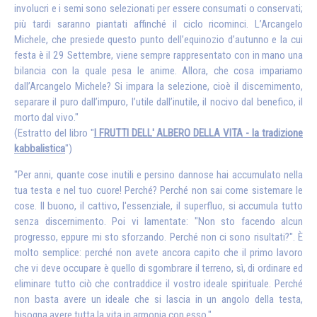
involucri e i semi sono selezionati per essere consumati o conservati;
più tardi saranno piantati affinché il ciclo ricominci. L’Arcangelo
Michele, che presiede questo punto dell’equinozio d’autunno e la cui
festa è il 29 Settembre, viene sempre rappresentato con in mano una
bilancia con la quale pesa le anime. Allora, che cosa impariamo
dall’Arcangelo Michele? Si impara la selezione, cioè il discernimento,
separare il puro dall’impuro, l’utile dall’inutile, il nocivo dal benefico, il
morto dal vivo."
(Estratto del libro "
I FRUTTI DELL' ALBERO DELLA VITA - la tradizione
kabbalistica
")
"Per anni, quante cose inutili e persino dannose hai accumulato nella
tua testa e nel tuo cuore! Perché? Perché non sai come sistemare le
cose. Il buono, il cattivo, l'essenziale, il superfluo, si accumula tutto
senza discernimento. Poi vi lamentate: "Non sto facendo alcun
progresso, eppure mi sto sforzando. Perché non ci sono risultati?". È
molto semplice: perché non avete ancora capito che il primo lavoro
che vi deve occupare è quello di sgombrare il terreno, sì, di ordinare ed
eliminare tutto ciò che contraddice il vostro ideale spirituale. Perché
non basta avere un ideale che si lascia in un angolo della testa,
bisogna avere tutta la vita in armonia con esso."