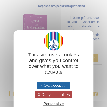
Regole d'oro per la vita quotidiana
- Il bene più prezioso:
la vita - Conciliare la
vita materiale e
spirituale - -
Consacrare la propria
vita a uno scopo
sublime - ...
This site uses cookies
Aggiungi al carrello
€ 11,40
€ 12,00
and gives you control
over what you want to
activate
OK, accept all
Il fuoco di San Michele : liberare la nostra
Deny all cookies
anima per essere ispirati
Personalize