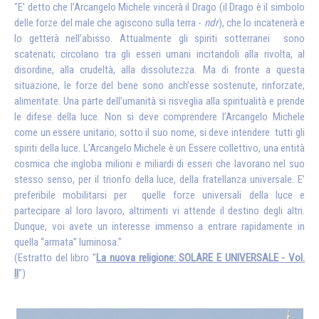
"E’ detto che l’Arcangelo Michele vincerà il Drago (il Drago è il simbolo
delle forze del male che agiscono sulla terra -
ndr
), che lo incatenerà e
lo getterà nell’abisso. Attualmente gli spiriti sotterranei sono
scatenati; circolano tra gli esseri umani incitandoli alla rivolta, al
disordine, alla crudeltà, alla dissolutezza. Ma di fronte a questa
situazione, le forze del bene sono anch’esse sostenute, rinforzate,
alimentate. Una parte dell’umanità si risveglia alla spiritualità e prende
le difese della luce. Non si deve comprendere l’Arcangelo Michele
come un essere unitario; sotto il suo nome, si deve intendere tutti gli
spiriti della luce. L’Arcangelo Michele è un Essere collettivo, una entità
cosmica che ingloba milioni e miliardi di esseri che lavorano nel suo
stesso senso, per il trionfo della luce, della fratellanza universale. E’
preferibile mobilitarsi per quelle forze universali della luce e
partecipare al loro lavoro, altrimenti vi attende il destino degli altri.
Dunque, voi avete un interesse immenso a entrare rapidamente in
quella “armata” luminosa."
(Estratto del libro "
La nuova religione: SOLARE E UNIVERSALE - Vol.
II
")