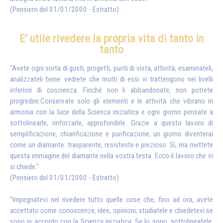
(Pensiero del 01/01/2000 - Estratto)
E’ utile rivedere la propria vita di tanto in
tanto
"Avete ogni sorta di gusti, progetti, punti di vista, attività; esaminateli,
analizzateli bene: vedrete che molti di essi vi trattengono nei livelli
inferiori di coscienza. Finché non li abbandonate, non potrete
progredire.Conservate solo gli elementi e le attività che vibrano in
armonia con la luce della Scienza iniziatica e ogni giorno pensate a
sottolinearle, rinforzarle, approfondirle. Grazie a questo lavoro di
semplificazione, chiarificazione e purificazione, un giorno diventerai
come un diamante: trasparente, resistente e prezioso. Sì, ma mettete
questa immagine del diamante nella vostra testa. Ecco il lavoro che vi
si chiede."
(Pensiero del 01/01/2000 - Estratto)
"Impegnatevi nel rivedere tutto quelle cose che, fino ad ora, avete
accettato come conoscenze, idee, opinioni; studiatele e chiedetevi se
sono in accordo con la Scienza iniziatica. Se lo sono, sottolineatele,