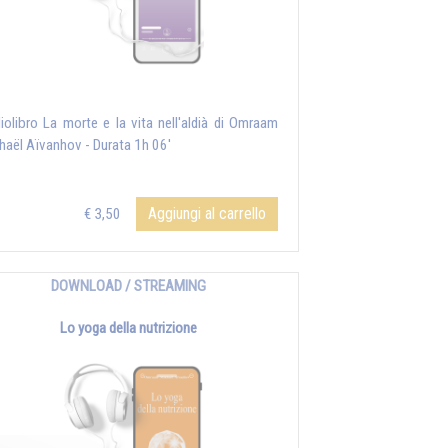
iolibro La morte e la vita nell'aldià di Omraam
haël Aïvanhov - Durata 1h 06'
Aggiungi al carrello
€ 3,50
DOWNLOAD / STREAMING
Lo yoga della nutrizione