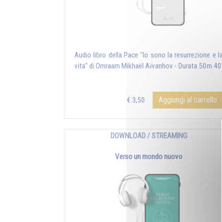
Audio libro della Pace "Io sono la resurrezione e l
vita" di Omraam Mikhaël Aïvanhov - Durata 50m 40
Aggiungi al carrello
€ 3,50
DOWNLOAD / STREAMING
Verso un mondo nuovo