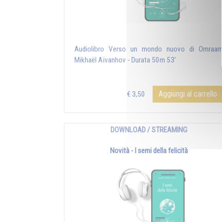
Audiolibro Verso un mondo nuovo di Omraa
Mikhaël Aïvanhov - Durata 50m 53'
Aggiungi al carrello
€ 3,50
DOWNLOAD / STREAMING
Novità - I semi della felicità