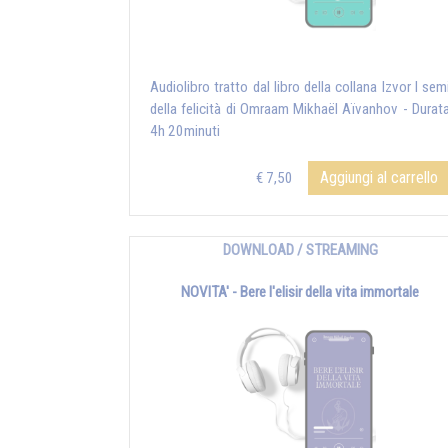
Audiolibro tratto dal libro della collana Izvor I sem
della felicità di Omraam Mikhaël Aïvanhov - Durat
4h 20minuti
Aggiungi al carrello
€ 7,50
DOWNLOAD / STREAMING
NOVITA' - Bere l'elisir della vita immortale