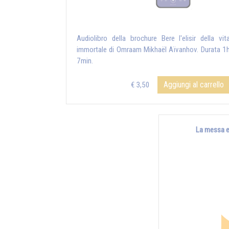
Audiolibro della brochure Bere l'elisir della vit
immortale di Omraam Mikhaël Aïvanhov. Durata 1
7min.
Aggiungi al carrello
€ 3,50
La messa e 