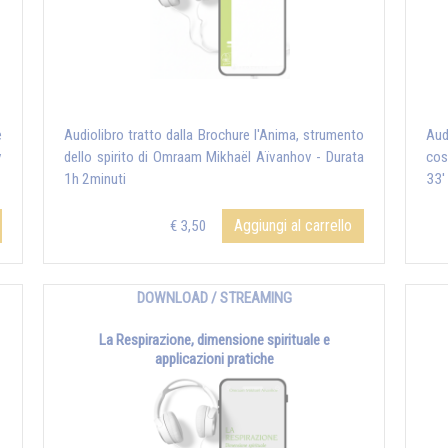
e
Audiolibro tratto dalla Brochure l'Anima, strumento
Aud
v
dello spirito di Omraam Mikhaël Aïvanhov - Durata
cos
1h 2minuti
33'
Aggiungi al carrello
€ 3,50
DOWNLOAD / STREAMING
La Respirazione, dimensione spirituale e
applicazioni pratiche