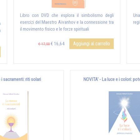
Libro con DVD che esplora il simbolismo degli
Una
esercizi del Maestro Aïvanhov e la connessione tra
reg
a
il movimento fisico e le forze spirituali
h
Aggiungi al carrello
€ 16,64
€ 17,50
i sacramenti: riti solari
NOVITA' - La luce e i colori: pot