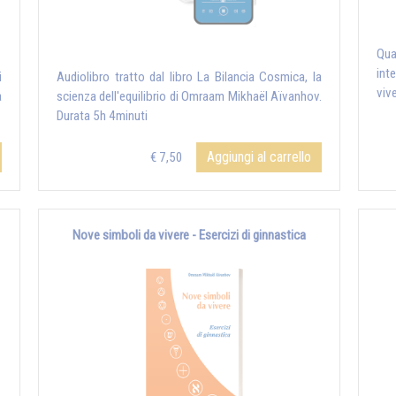
Qua
int
i
Audiolibro tratto dal libro La Bilancia Cosmica, la
viv
a
scienza dell'equilibrio di Omraam Mikhaël Aïvanhov.
Durata 5h 4minuti
Aggiungi al carrello
€ 7,50
Nove simboli da vivere - Esercizi di ginnastica