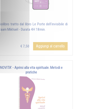
olibro tratto dal libro Le Porte dell'invisibile di
aam Mikhaël - Durata 4H 18min.
Aggiungi al carrello
€ 7,50
NOVITA' - Aprirsi alla vita spirituale. Metodi e
pratiche