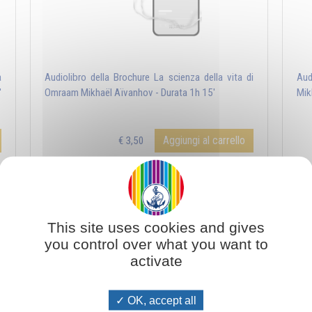
a
Audiolibro della Brochure La scienza della vita di
Aud
'
Omraam Mikhaël Aïvanhov - Durata 1h 15'
Mik
Aggiungi al carrello
€ 3,50
DOWNLOAD / STREAMING
NOVITA' - Potenze del pensiero
NO
This site uses cookies and gives
you control over what you want to
activate
OK, accept all