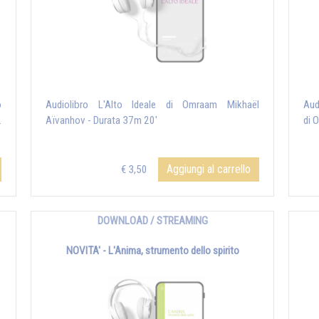
o
Audiolibro L'Alto Ideale di Omraam Mikhaël
Aud
.
Aïvanhov - Durata 37m 20'
di 
Aggiungi al carrello
€ 3,50
DOWNLOAD / STREAMING
NOVITA' - L'Anima, strumento dello spirito