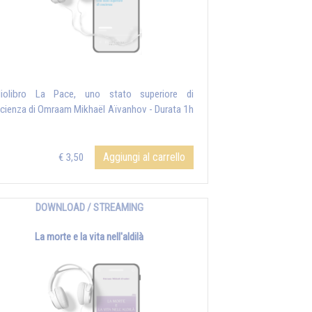
iolibro La Pace, uno stato superiore di
cienza di Omraam Mikhaël Aïvanhov - Durata 1h
Aggiungi al carrello
€ 3,50
DOWNLOAD / STREAMING
La morte e la vita nell'aldilà