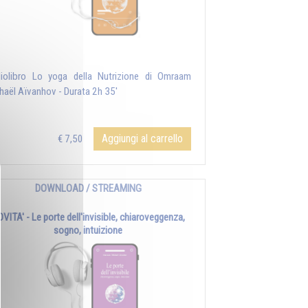
iolibro Lo yoga della Nutrizione di Omraam
haël Aïvanhov - Durata 2h 35'
Aggiungi al carrello
€ 7,50
DOWNLOAD / STREAMING
VITA' - Le porte dell'invisible, chiaroveggenza,
sogno, intuizione