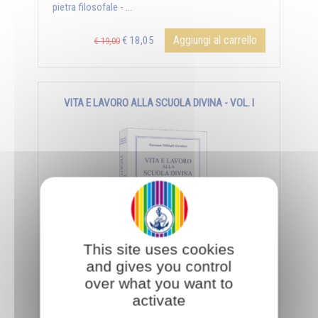
pietra filosofale - ...
Aggiungi al carrello
€ 18,05
€ 19,00
VITA E LAVORO ALLA SCUOLA DIVINA - VOL. I
This site uses cookies
and gives you control
- Per il “Giorno del Sole” - Hrani-yoga e Surya-yoga -
over what you want to
Materia e luce - La purezza, condizione della luce - Il
senso dell’Iniziazione - ...
activate