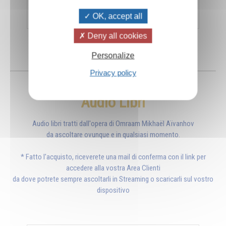
Aggiungi al carrello
€ 18,05
€ 19,00
OK, accept all
Deny all cookies
Personalize
Privacy policy
Audio Libri
Audio libri tratti dall'opera di Omraam Mikhaël Aïvanhov
da ascoltare ovunque e in qualsiasi momento.
* Fatto l'acquisto, riceverete una mail di conferma con il link per
accedere alla vostra Area Clienti
da dove potrete sempre ascoltarli in Streaming o scaricarli sul vostro
dispositivo