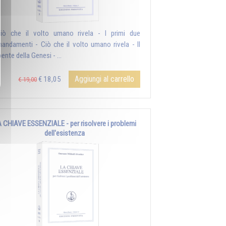
iò che il volto umano rivela - I primi due
andamenti - Ciò che il volto umano rivela - Il
ente della Genesi - ...
Aggiungi al carrello
€ 18,05
€ 19,00
 CHIAVE ESSENZIALE - per risolvere i problemi
dell'esistenza