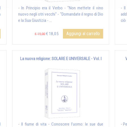
l
- In Principio era il Verbo - "Non mettete il vino
- I
a
nuovo negli otri vecchi" - "Domandate il regno di Dio
add
e la Sua Giustizia - ...
ciò 
Aggiungi al carrello
€ 18,05
€ 19,00
La nuova religione: SOLARE E UNIVERSALE - Vol. I
l
- Il fiume di vita - Conoscere l’uomo: le sue due
- P