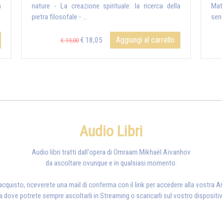
a
nature - La creazione spirituale: la ricerca della
Mate
pietra filosofale - ...
sens
Aggiungi al carrello
€ 18,05
€ 19,00
Audio Libri
Audio libri tratti dall'opera di Omraam Mikhaël Aïvanhov
da ascoltare ovunque e in qualsiasi momento.
'acquisto, riceverete una mail di conferma con il link per accedere alla vostra Ar
a dove potrete sempre ascoltarli in Streaming o scaricarli sul vostro dispositi