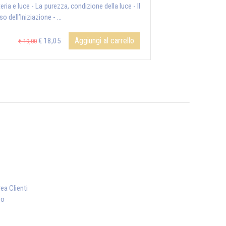
ria e luce - La purezza, condizione della luce - Il
o dell’Iniziazione - ...
Aggiungi al carrello
€ 18,05
€ 19,00
ea Clienti
vo