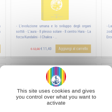
a
- L’evoluzione umana e lo sviluppo degli organi
- L
à
sottili - L’aura - Il plesso solare - Il centro Hara - La
zod
forza Kundalini - I Chakra - ...
Erco
Aggiungi al carrello
€ 11,40
€ 12,00
La Bilancia cosmica
This site uses cookies and gives
you control over what you want to
activate