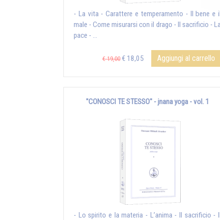
- La vita - Carattere e temperamento - Il bene e i
male - Come misurarsi con il drago - Il sacrificio - L
pace - ...
Aggiungi al carrello
€ 18,05
€ 19,00
"CONOSCI TE STESSO" - jnana yoga - vol. 1
- Lo spirito e la materia - L’anima - Il sacrificio - I