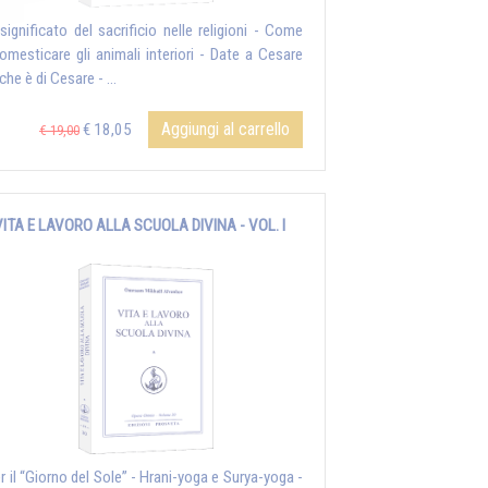
l significato del sacrificio nelle religioni - Come
omesticare gli animali interiori - Date a Cesare
che è di Cesare - ...
Aggiungi al carrello
€ 18,05
€ 19,00
VITA E LAVORO ALLA SCUOLA DIVINA - VOL. I
er il “Giorno del Sole” - Hrani-yoga e Surya-yoga -