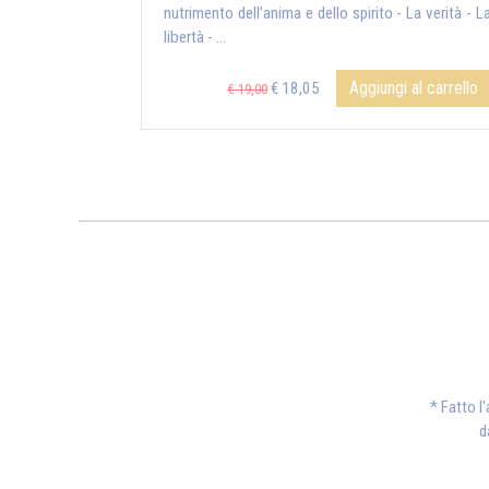
nutrimento dell’anima e dello spirito - La verità - L
libertà - ...
Aggiungi al carrello
€ 18,05
€ 19,00
* Fatto l
d