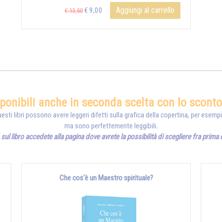
Aggiungi al carrello
€ 9,00
€ 13,50
sponibili anche in seconda scelta con lo scont
esti libri possono avere leggeri difetti sulla grafica della copertina, per esemp
ma sono perfettemente leggibili
.
sul libro accedete alla pagina dove avrete la possibilità di scegliere fra prima
Che cos'è un Maestro spirituale?