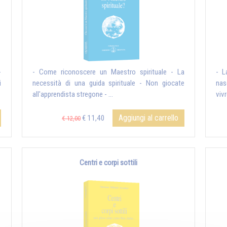
-
- Come riconoscere un Maestro spirituale - La
- L
i
necessità di una guida spirituale - Non giocate
nas
all'apprendista stregone - ...
vivr
Aggiungi al carrello
€ 11,40
€ 12,00
Centri e corpi sottili