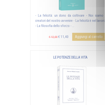
- La felicità: un dono da coltivare - Noi siamo 
creatori del nostro avvenire - La felicità è nel lavor
- La filosofia dello sforzo - ...
Aggiungi al carrello
€ 11,40
€ 12,00
LE POTENZE DELLA VITA