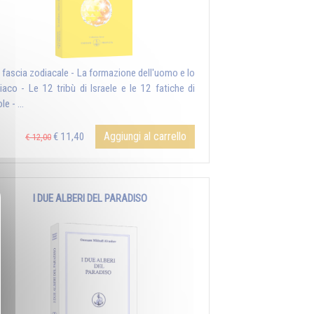
a fascia zodiacale - La formazione dell'uomo e lo
iaco - Le 12 tribù di Israele e le 12 fatiche di
le - ...
Aggiungi al carrello
€ 11,40
€ 12,00
I DUE ALBERI DEL PARADISO